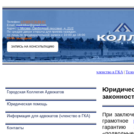
Телефон:
+7(495)778-89-67
Email:
mailcitibar@gmail.com
Адрес:
г. Москва, Свободный проспект, д. 21/2
По средам двери открыты для приема граждан,
но лишь по предварительной записи с 10:00 до 18:00
Сб-Вс выходной
ЗАПИСЬ НА КОНСУЛЬТАЦИЮ
членство в ГКА
|
Теле
Юридичес
Городская Коллегия Адвокатов
законност
Юридическая помощь
При заключ
Информация для адвокатов (членство в ГКА)
грамотное
гарантию 
Контакты
«подводные