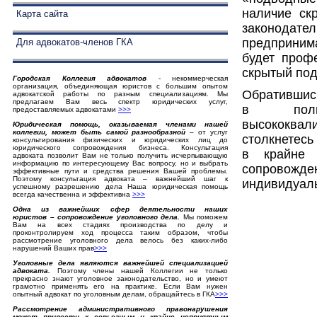
наличие ск
Карта сайта
законодател
предпринима
Для адвокатов-членов ГКА
будет проф
скрытый под
Городская Коллегия адвокатов
- некоммерческая
организация, объединяющая юристов с большим опытом
Обратившись
адвокатской работы по разным специализациям. Мы
предлагаем Вам весь спектр юридических услуг,
в полн
предоставляемых адвокатами
>>>
высококва
Юридическая помощь, оказываемая членами нашей
коллегии, может быть самой разнообразной
– от услуг
столкнетесь
консультирования физических и юридических лиц до
юридического сопровождения бизнеса. Консультация
в крайне 
адвоката позволит Вам не только получить исчерпывающую
информацию по интересующему Вас вопросу, но и выбрать
сопровожде
эффективные пути и средства решения Вашей проблемы.
Поэтому консультация адвоката – важнейший шаг к
индивидуал
успешному разрешению дела Наша юридическая помощь
всегда качественна и эффективна
>>>
Одна из важнейших сфер деятельности наших
юристов – сопровождение уголовного дела.
Мы поможем
Вам на всех стадиях производства по делу и
проконтролируем ход процесса таким образом, чтобы
рассмотрение уголовного дела велось без каких-либо
нарушений Ваших прав
>
>
>
Уголовные дела являются важнейшей специализацией
адвоката.
Поэтому члены нашей Коллегии не только
прекрасно знают уголовное законодательство, но и умеют
грамотно применять его на практике. Если Вам нужен
опытный адвокат по уголовным делам, обращайтесь в ГКА
>>>
Рассмотрение административного правонарушения
может привести к серьезным и крайне неприятным