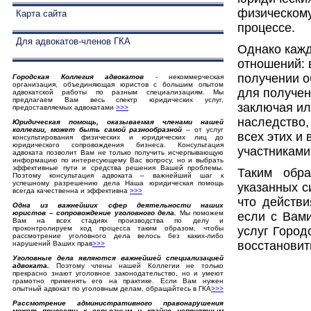
физическому
Карта сайта
процессе.
Для адвокатов-членов ГКА
Однако кажд
отношений: 
получении о
Городская Коллегия адвокатов
- некоммерческая
организация, объединяющая юристов с большим опытом
для получен
адвокатской работы по разным специализациям. Мы
предлагаем Вам весь спектр юридических услуг,
заключая ил
предоставляемых адвокатами
>>>
наследство,
Юридическая помощь, оказываемая членами нашей
коллегии, может быть самой разнообразной
– от услуг
всех этих и
консультирования физических и юридических лиц до
юридического сопровождения бизнеса. Консультация
участниками
адвоката позволит Вам не только получить исчерпывающую
информацию по интересующему Вас вопросу, но и выбрать
эффективные пути и средства решения Вашей проблемы.
Таким обр
Поэтому консультация адвоката – важнейший шаг к
успешному разрешению дела Наша юридическая помощь
указанных с
всегда качественна и эффективна
>>>
что действи
Одна из важнейших сфер деятельности наших
юристов – сопровождение уголовного дела.
Мы поможем
если с Вам
Вам на всех стадиях производства по делу и
услуг Город
проконтролируем ход процесса таким образом, чтобы
рассмотрение уголовного дела велось без каких-либо
восстановит
нарушений Ваших прав
>
>
>
Уголовные дела являются важнейшей специализацией
адвоката.
Поэтому члены нашей Коллегии не только
прекрасно знают уголовное законодательство, но и умеют
грамотно применять его на практике. Если Вам нужен
опытный адвокат по уголовным делам, обращайтесь в ГКА
>>>
Рассмотрение административного правонарушения
может привести к серьезным и крайне неприятным