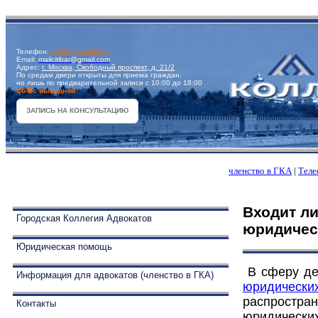
Телефон:
+7(495)778-89-67
Email:
mailcitibar@gmail.com
Адрес:
г. Москва, Свободный проспект, д. 21/2
По средам двери открыты для приема граждан,
но лишь по предварительной записи с 10:00 до 18:00
Сб-Вс выходной
ЗАПИСЬ НА КОНСУЛЬТАЦИЮ
членство в ГКА
|
Теле
Входит ли
Городская Коллегия Адвокатов
юридичес
Юридическая помощь
В сферу де
Информация для адвокатов (членство в ГКА)
юридически
распростр
Контакты
юридически